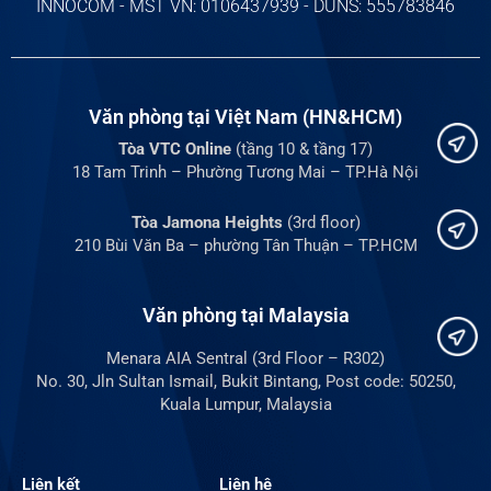
INNOCOM - MST VN: 0106437939 - DUNS: 555783846
Văn phòng tại Việt Nam (HN&HCM)
Tòa VTC Online
(tầng 10 & tầng 17)
18 Tam Trinh – Phường Tương Mai – TP.Hà Nội
Tòa Jamona Heights
(3rd floor)
210 Bùi Văn Ba – phường Tân Thuận – TP.HCM
Văn phòng tại Malaysia
Menara AIA Sentral (3rd Floor – R302)
No. 30, Jln Sultan Ismail, Bukit Bintang, Post code: 50250,
Kuala Lumpur, Malaysia
Liên kết
Liên hệ