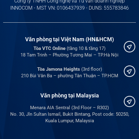
Công ty TNHH Công nghệ và Tư vấn doanh nghiệp
INNOCOM - MST VN: 0106437939 - DUNS: 555783846
Văn phòng tại Việt Nam (HN&HCM)
Tòa VTC Online
(tầng 10 & tầng 17)
18 Tam Trinh – Phường Tương Mai – TP.Hà Nội
Tòa Jamona Heights
(3rd floor)
210 Bùi Văn Ba – phường Tân Thuận – TP.HCM
Văn phòng tại Malaysia
Menara AIA Sentral (3rd Floor – R302)
No. 30, Jln Sultan Ismail, Bukit Bintang, Post code: 50250,
Kuala Lumpur, Malaysia