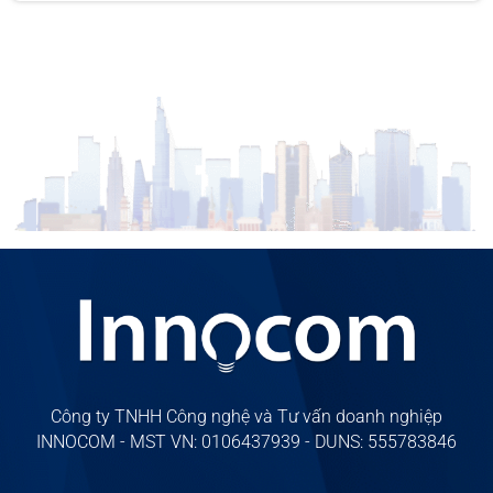
Công ty TNHH Công nghệ và Tư vấn doanh nghiệp
INNOCOM - MST VN: 0106437939 - DUNS: 555783846