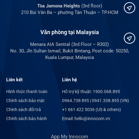
Tòa Jamona Heights
(3rd floor)
210 Bùi Văn Ba – phường Tân Thuận – TP.HCM
Văn phòng tại Malaysia
Menara AIA Sentral (3rd Floor – R302)
No. 30, Jln Sultan Ismail, Bukit Bintang, Post code: 50250,
Kuala Lumpur, Malaysia
Liên kết
Liên hệ
Hình thức thanh toán
Hỗ trợ kỹ thuật: 1900.068.895
Chính sách bảo mật
0964.738 895 | 0941.338.895 (VN)
Chính sách đổi trả
+1 661 422 5036 (US & others)
Chính sách bảo hành
Email: hello@innocom.vn
App My Innocom